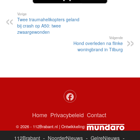
Vorige
Twee traumahelikopters geland
bij crash op A50: twee
zwaargewonden
Volgende
Hond overleden na flinke
woningbrand in Tilburg
Home
Privacybeleid
Contact
© 2026 - 112Brabant.nl | Ontwikkeling:
112Brabant
-
NoorderNieuws
-
GelreNieuws
-