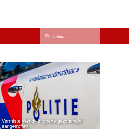
Vermiste Wendy in goede gezondheid
aangetroffen