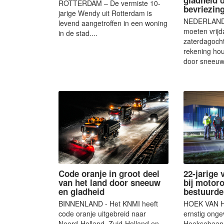
ROTTERDAM – De vermiste 10-
bevriezin
jarige Wendy uit Rotterdam is
NEDERLAND 
levend aangetroffen in een woning
moeten vrij
in de stad....
zaterdagocht
rekening ho
door sneeuwv
Code oranje in groot deel
22-jarige
van het land door sneeuw
bij motor
en gladheid
bestuurde
BINNENLAND - Het KNMI heeft
HOEK VAN H
code oranje uitgebreid naar
ernstig onge
Noord-Holland, Zuid-Holland en
Hoeksebaan 