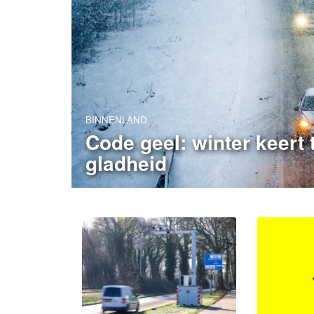
BINNENLAND
Code geel: winter keert
gladheid