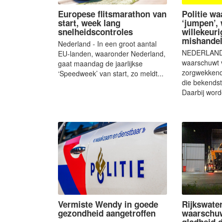
Europese flitsmarathon van
Politie w
start, week lang
‘jumpen’, 
snelheidscontroles
willekeuri
mishande
Nederland - In een groot aantal
NEDERLAND -
EU-landen, waaronder Nederland,
waarschuwt 
gaat maandag de jaarlijkse
zorgwekkend
‘Speedweek’ van start, zo meldt...
die bekendst
Daarbij word
Vermiste Wendy in goede
Rijkswate
gezondheid aangetroffen
waarschuw
gladheid 