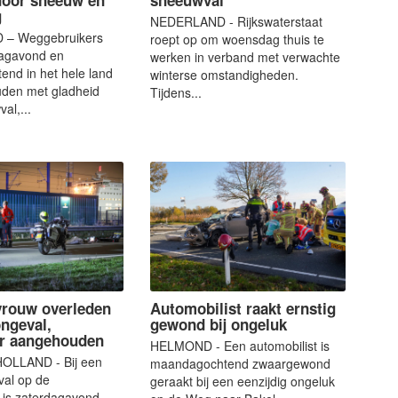
g
NEDERLAND - Rijkswaterstaat
– Weggebruikers
roept op om woensdag thuis te
dagavond en
werken in verband met verwachte
end in het hele land
winterse omstandigheden.
uden met gladheid
Tijdens...
al,...
 vrouw overleden
Automobilist raakt ernstig
ongeval,
gewond bij ongeluk
r aangehouden
HELMOND - Een automobilist is
OLLAND - Bij een
maandagochtend zwaargewond
val op de
geraakt bij een eenzijdig ongeluk
is zaterdagavond