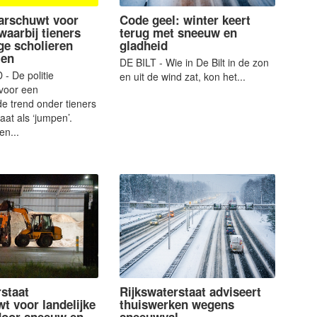
aarschuwt voor
Code geel: winter keert
waarbij tieners
terug met sneeuw en
ge scholieren
gladheid
len
DE BILT - Wie in De Bilt in de zon
 De politie
en uit de wind zat, kon het...
voor een
e trend onder tieners
aat als ‘jumpen’.
en...
rstaat
Rijkswaterstaat adviseert
t voor landelijke
thuiswerken wegens
door sneeuw en
sneeuwval