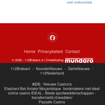
veel rookoverlast
Home
Privacybeleid
Contact
© 2026 - 112Brabant.nl | Ontwikkeling:
112Brabant
-
NoorderNieuws
-
GelreNieuws
-
112Nederland
ADS:
Nieuwe Casino's
Elephant Bet Aviator Moçambique
bookmakers met ideal
online casino IDEAL
-
Beste sportweddenschappen -
transfermarkt.nl/wedden/
Paysafe Casino