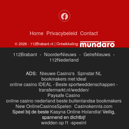
Home
Privacybeleid
Contact
© 2026 - 112Brabant.nl | Ontwikkeling:
112Brabant
-
NoorderNieuws
-
GelreNieuws
-
112Nederland
ADS:
Nieuwe Casino's
Spinstar NL
bookmakers met ideal
online casino IDEAL
-
Beste sportweddenschappen -
transfermarkt.nl/wedden/
Paysafe Casino
online casino nederland
beste buitenlandse bookmakers
New OnlineCasinosSpelen
Casinokennis.com
Speel bij de beste
Kasyna Online Holandia!
Veilig,
spannend en dichtbij!
wedden op f1
-
speelnl