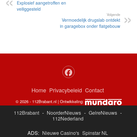
Explosief aangetroffen en
veiliggesteld
Volgende
Vermoedelijk drugslab ontdekt
in garagebox onder flatgebouw
Home
Privacybeleid
Contact
© 2026 - 112Brabant.nl | Ontwikkeling:
112Brabant
-
NoorderNieuws
-
GelreNieuws
-
112Nederland
ADS:
Nieuwe Casino's
Spinstar NL