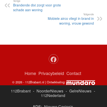
Vorige
Brandende dixi zorgt voor grote
schade aan woning
Volgende
Mobiele airco vliegt in brand in
woning, vrouw gewond
Home
Privacybeleid
Contact
© 2026 - 112Brabant.nl | Ontwikkeling:
112Brabant
-
NoorderNieuws
-
GelreNieuws
-
112Nederland
ADS:
Nieuwe Casino's