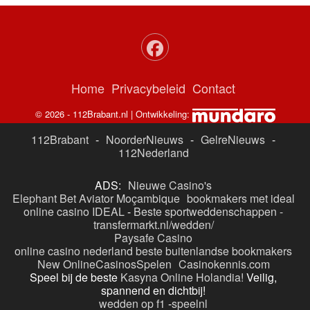
Home
Privacybeleid
Contact
© 2026 - 112Brabant.nl | Ontwikkeling:
112Brabant
-
NoorderNieuws
-
GelreNieuws
-
112Nederland
ADS:
Nieuwe Casino's
Elephant Bet Aviator Moçambique
bookmakers met ideal
online casino IDEAL
-
Beste sportweddenschappen -
transfermarkt.nl/wedden/
Paysafe Casino
online casino nederland
beste buitenlandse bookmakers
New OnlineCasinosSpelen
Casinokennis.com
Speel bij de beste
Kasyna Online Holandia!
Veilig,
spannend en dichtbij!
wedden op f1
-
speelnl