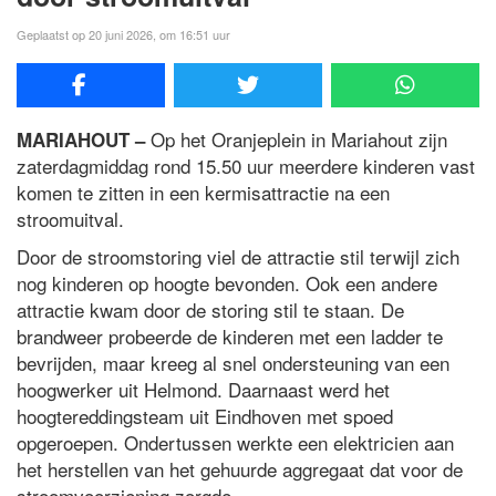
Geplaatst op 20 juni 2026, om 16:51 uur
Op het Oranjeplein in Mariahout zijn
MARIAHOUT –
zaterdagmiddag rond 15.50 uur meerdere kinderen vast
komen te zitten in een kermisattractie na een
stroomuitval.
Door de stroomstoring viel de attractie stil terwijl zich
nog kinderen op hoogte bevonden. Ook een andere
attractie kwam door de storing stil te staan. De
brandweer probeerde de kinderen met een ladder te
bevrijden, maar kreeg al snel ondersteuning van een
hoogwerker uit Helmond. Daarnaast werd het
hoogtereddingsteam uit Eindhoven met spoed
opgeroepen. Ondertussen werkte een elektricien aan
het herstellen van het gehuurde aggregaat dat voor de
stroomvoorziening zorgde.