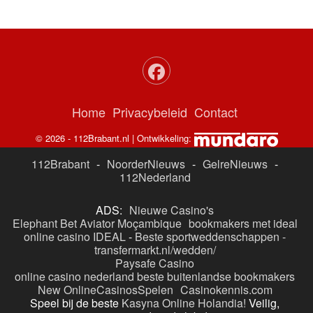
Home
Privacybeleid
Contact
© 2026 - 112Brabant.nl | Ontwikkeling:
112Brabant
-
NoorderNieuws
-
GelreNieuws
-
112Nederland
ADS:
Nieuwe Casino's
Elephant Bet Aviator Moçambique
bookmakers met ideal
online casino IDEAL
-
Beste sportweddenschappen -
transfermarkt.nl/wedden/
Paysafe Casino
online casino nederland
beste buitenlandse bookmakers
New OnlineCasinosSpelen
Casinokennis.com
Speel bij de beste
Kasyna Online Holandia!
Veilig,