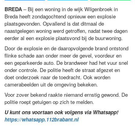
– Bij een woning in de wijk Wilgenbroek in
BREDA
Breda heeft zondagochtend opnieuw een explosie
plaatsgevonden. Opvallend is dat ditmaal de
naastgelegen woning werd getroffen, nadat twee dagen
eerder al een explosie plaatsvond bij de buurwoning.
Door de explosie en de daaropvolgende brand ontstond
flinke schade aan onder meer de gevel, voordeur en
een geparkeerde auto. De brandweer had het vuur snel
onder controle. De politie heeft de straat afgezet en
doet onderzoek naar de toedracht. Ook worden
camerabeelden uit de omgeving bekeken.
Voor zover bekend raakte niemand ernstig gewond. De
politie roept getuigen op zich te melden.
U kunt ons voortaan ook volgens via Whatsapp!
https://whatsapp.112brabant.nl