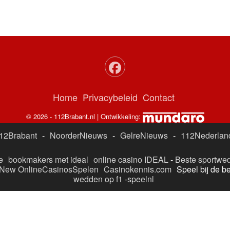
Home
Privacybeleid
Contact
© 2026 - 112Brabant.nl | Ontwikkeling:
12Brabant
-
NoorderNieuws
-
GelreNieuws
-
112Nederlan
e
bookmakers met ideal
online casino IDEAL
-
Beste sportwed
New OnlineCasinosSpelen
Casinokennis.com
Speel bij de b
wedden op f1
-
speelnl