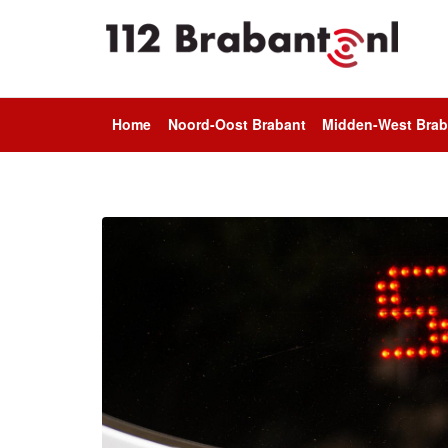
Home
Noord-Oost Brabant
Midden-West Brab