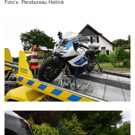
Foto’s: Persbureau Heitink