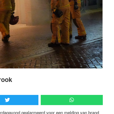
 rook
derdagavond gealarmeerd voor een melding van brand