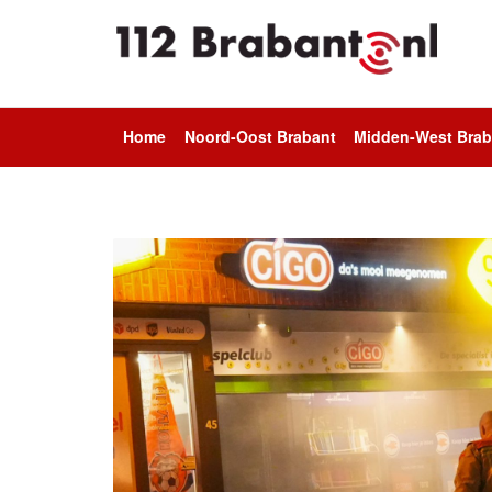
Home
Noord-Oost Brabant
Midden-West Brab