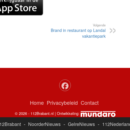
Volgende
Brand in restaurant op Landal
vakantiepark
Home
Privacybeleid
Contact
© 2026 - 112Brabant.nl | Ontwikkeling:
12Brabant
-
NoorderNieuws
-
GelreNieuws
-
112Nederlan