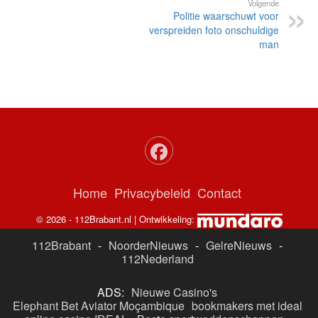
Volgende
Politie waarschuwt voor
verspreiden foto onschuldige
man
Home
Privacybeleid
Contact
© 2026 - 112Brabant.nl | Ontwikkeling:
112Brabant
-
NoorderNieuws
-
GelreNieuws
-
112Nederland
ADS:
Nieuwe Casino's
Elephant Bet Aviator Moçambique
bookmakers met ideal