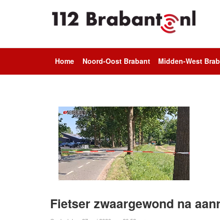
Home
Noord-Oost Brabant
Midden-West Brab
Fietser zwaargewond na aanri