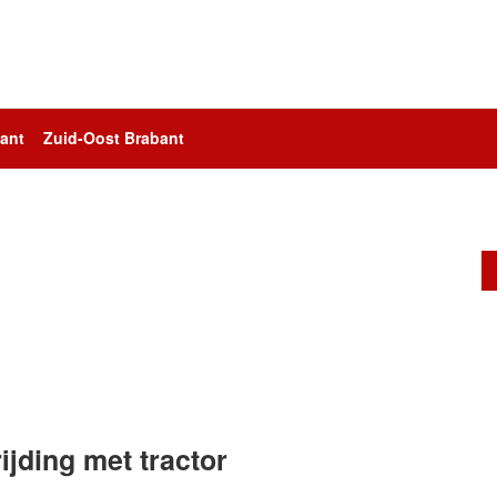
ant
Zuid-Oost Brabant
jding met tractor