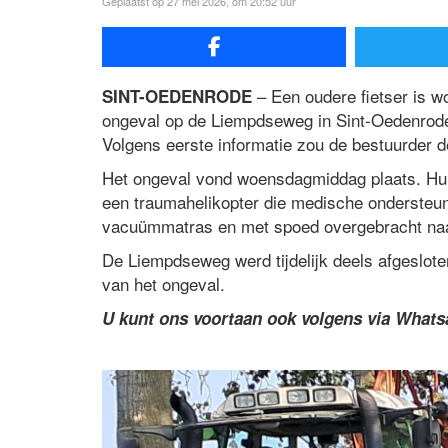
Geplaatst op 27 mei 2026, om 20:52 uur
– Een oudere fietser is 
SINT-OEDENRODE
ongeval op de Liempdseweg in Sint-Oedenrode.
Volgens eerste informatie zou de bestuurder d
Het ongeval vond woensdagmiddag plaats. Hu
een traumahelikopter die medische ondersteunin
vacuümmatras en met spoed overgebracht naa
De Liempdseweg werd tijdelijk deels afgeslote
van het ongeval.
U kunt ons voortaan ook volgens via What