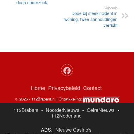
doen onderzoek
Volgende
Dode bij steekincident in
woning, twee aanhoudingen
verricht
Home
Privacybeleid
Contact
© 2026 - 112Brabant.nl | Ontwikkeling:
112Brabant
-
NoorderNieuws
-
GelreNieuws
-
112Nederland
ADS:
Nieuwe Casino's