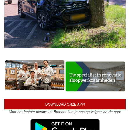
DOWNLOAD ONZE APP!
Voor het laatste nieuws uit Brabant kun je ons op volgen via de app: