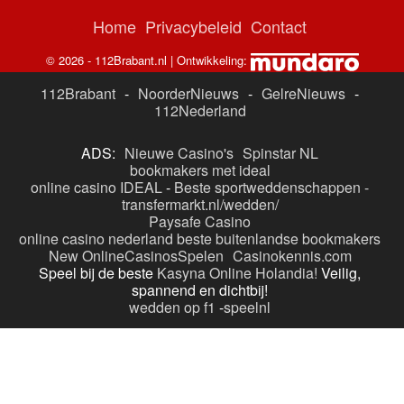
Home
Privacybeleid
Contact
© 2026 - 112Brabant.nl | Ontwikkeling:
112Brabant
-
NoorderNieuws
-
GelreNieuws
-
112Nederland
ADS:
Nieuwe Casino's
Spinstar NL
bookmakers met ideal
online casino IDEAL
-
Beste sportweddenschappen -
transfermarkt.nl/wedden/
Paysafe Casino
online casino nederland
beste buitenlandse bookmakers
New OnlineCasinosSpelen
Casinokennis.com
Speel bij de beste
Kasyna Online Holandia!
Veilig,
spannend en dichtbij!
wedden op f1
-
speelnl