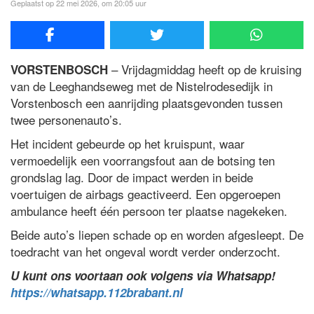
Geplaatst op 22 mei 2026, om 20:05 uur
– Vrijdagmiddag heeft op de kruising
VORSTENBOSCH
van de Leeghandseweg met de Nistelrodesedijk in
Vorstenbosch een aanrijding plaatsgevonden tussen
twee personenauto’s.
Het incident gebeurde op het kruispunt, waar
vermoedelijk een voorrangsfout aan de botsing ten
grondslag lag. Door de impact werden in beide
voertuigen de airbags geactiveerd. Een opgeroepen
ambulance heeft één persoon ter plaatse nagekeken.
Beide auto’s liepen schade op en worden afgesleept. De
toedracht van het ongeval wordt verder onderzocht.
U kunt ons voortaan ook volgens via Whatsapp!
https://whatsapp.112brabant.nl