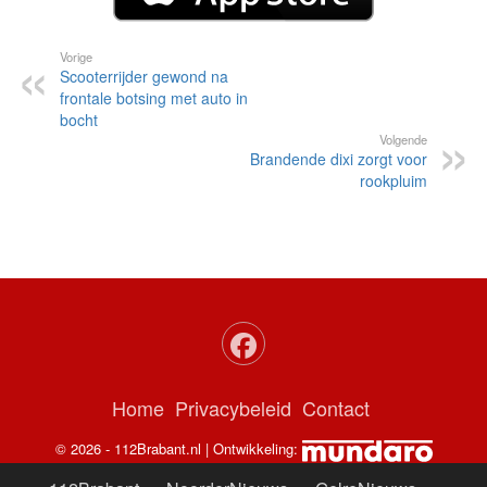
Vorige
Scooterrijder gewond na
frontale botsing met auto in
bocht
Volgende
Brandende dixi zorgt voor
rookpluim
Home
Privacybeleid
Contact
© 2026 - 112Brabant.nl | Ontwikkeling: