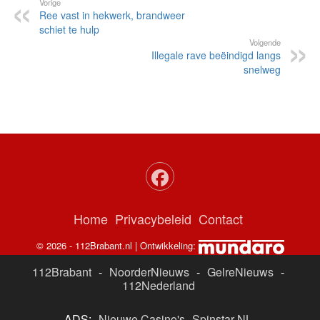
Vorige
Ree vast in hekwerk, brandweer
schiet te hulp
Volgende
Illegale rave beëindigd langs
snelweg
Home
Privacybeleid
Contact
© 2026 - 112Brabant.nl | Ontwikkeling:
112Brabant
-
NoorderNieuws
-
GelreNieuws
-
112Nederland
ADS:
Nieuwe Casino's
Spinstar NL