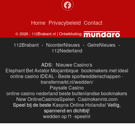
Home
Privacybeleid
Contact
© 2026 - 112Brabant.nl | Ontwikkeling:
112Brabant
-
NoorderNieuws
-
GelreNieuws
-
112Nederland
ADS:
Nieuwe Casino's
Elephant Bet Aviator Moçambique
bookmakers met ideal
online casino IDEAL
-
Beste sportweddenschappen -
transfermarkt.nl/wedden/
Paysafe Casino
online casino nederland
beste buitenlandse bookmakers
New OnlineCasinosSpelen
Casinokennis.com
Speel bij de beste
Kasyna Online Holandia!
Veilig,
spannend en dichtbij!
wedden op f1
-
speelnl