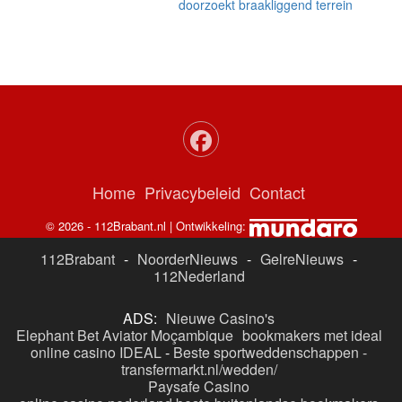
doorzoekt braakliggend terrein
Home
Privacybeleid
Contact
© 2026 - 112Brabant.nl | Ontwikkeling:
112Brabant
-
NoorderNieuws
-
GelreNieuws
-
112Nederland
ADS:
Nieuwe Casino's
Elephant Bet Aviator Moçambique
bookmakers met ideal
online casino IDEAL
-
Beste sportweddenschappen -
transfermarkt.nl/wedden/
Paysafe Casino