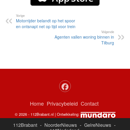
Vorige
Motorrijder belandt op het spoor
en ontsnapt net op tijd voor trein
Volgende
Agenten vallen woning binnen in
Tilburg
Home
Privacybeleid
Contact
© 2026 - 112Brabant.nl | Ontwikkeling:
112Brabant
-
NoorderNieuws
-
GelreNieuws
-