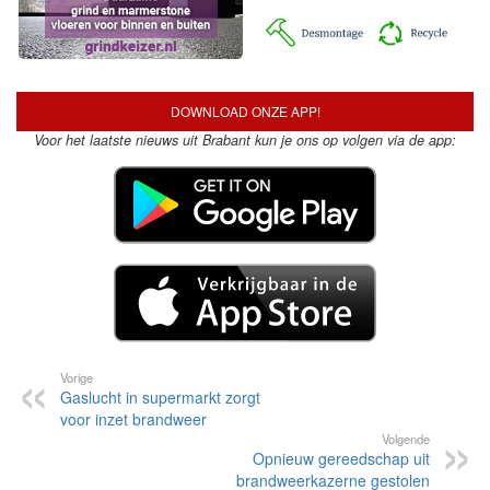
Voor het laatste nieuws uit Brabant kun je ons op volgen via de app:
Vorige
Gaslucht in supermarkt zorgt
voor inzet brandweer
Volgende
Opnieuw gereedschap uit
brandweerkazerne gestolen