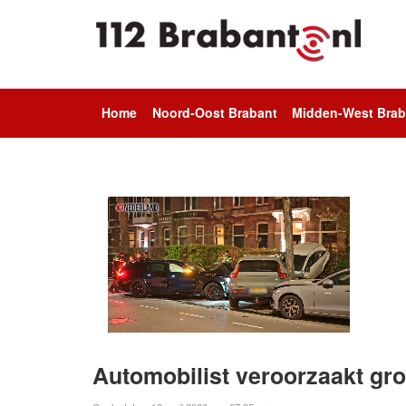
Home
Noord-Oost Brabant
Midden-West Brab
Automobilist veroorzaakt gro