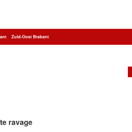
ant
Zuid-Oost Brabant
te ravage