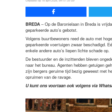
Geplaatst op 18 april 2026, om 07:35 uur
– Op de Baronielaan in Breda is vri
BREDA
geparkeerde auto’s gebotst.
Volgens buurtbewoners reed de auto met hoge
geparkeerde voertuigen zwaar beschadigd. Eé
enkele andere auto’s liepen lichte schade op.
De bestuurder en de inzittenden bleven onged
naar het bureau. Agenten hebben getuigen ge
zijn bergers geruime tijd bezig geweest met h
opruimen van de ravage.
U kunt ons voortaan ook volgens via What