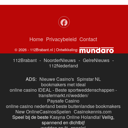
Home
Privacybeleid
Contact
© 2026 - 112Brabant.nl | Ontwikkeling:
112Brabant
-
NoorderNieuws
-
GelreNieuws
-
112Nederland
ADS:
Nieuwe Casino's
Spinstar NL
bookmakers met ideal
online casino IDEAL
-
Beste sportweddenschappen -
transfermarkt.nl/wedden/
Paysafe Casino
online casino nederland
beste buitenlandse bookmakers
New OnlineCasinosSpelen
Casinokennis.com
Speel bij de beste
Kasyna Online Holandia!
Veilig,
spannend en dichtbij!
wedden op f1
-
speelnl