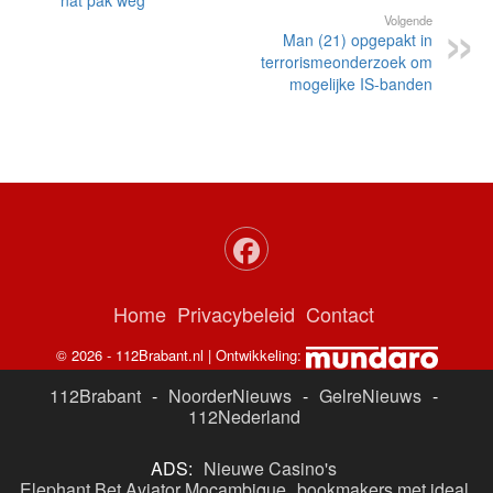
nat pak weg
Volgende
Man (21) opgepakt in
terrorismeonderzoek om
mogelijke IS-banden
Home
Privacybeleid
Contact
© 2026 - 112Brabant.nl | Ontwikkeling:
112Brabant
-
NoorderNieuws
-
GelreNieuws
-
112Nederland
ADS:
Nieuwe Casino's
Elephant Bet Aviator Moçambique
bookmakers met ideal