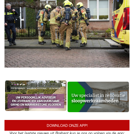
DOWNLOAD ONZE APP!
Voor het laatste nieuws uit Brabant kun je ons op volgen via de app: