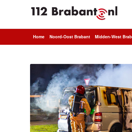
Home
Noord-Oost Brabant
Midden-West Brab