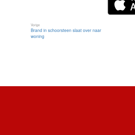
Vorige
Brand in schoorsteen slaat over naar
woning