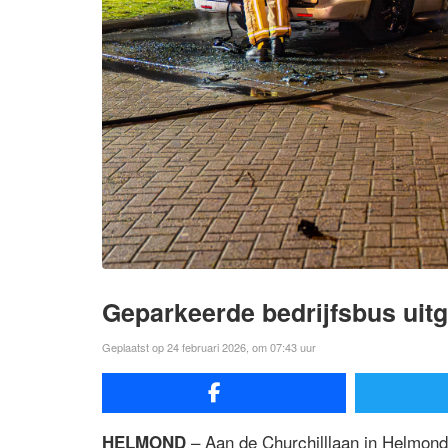
Geparkeerde bedrijfsbus ui
Geplaatst op 24 februari 2026, om 07:43 uur
– Aan de Churchilllaan in Helmond 
HELMOND