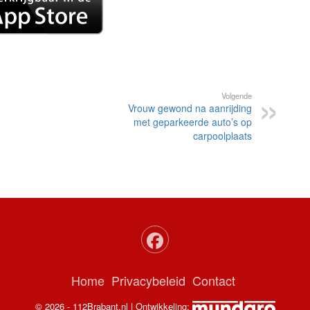
Volgende
Vrouw gewond na aanrijding
met geparkeerde auto’s op
carpoolplaats
Home
Privacybeleid
Contact
© 2026 - 112Brabant.nl | Ontwikkeling: