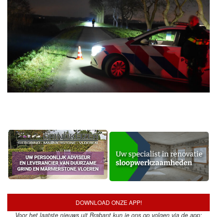
DOWNLOAD ONZE APP!
Voor het laatste nieuws uit Brabant kun je ons op volgen via de app: