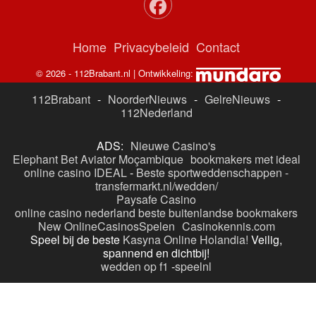
Home
Privacybeleid
Contact
© 2026 - 112Brabant.nl | Ontwikkeling:
112Brabant
-
NoorderNieuws
-
GelreNieuws
-
112Nederland
ADS:
Nieuwe Casino's
Elephant Bet Aviator Moçambique
bookmakers met ideal
online casino IDEAL
-
Beste sportweddenschappen -
transfermarkt.nl/wedden/
Paysafe Casino
online casino nederland
beste buitenlandse bookmakers
New OnlineCasinosSpelen
Casinokennis.com
Speel bij de beste
Kasyna Online Holandia!
Veilig,
spannend en dichtbij!
wedden op f1
-
speelnl