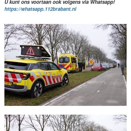
U kunt ons voortaan ook volgens via Whatsapp!
https://whatsapp.112brabant.nl