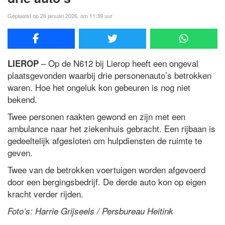
Geplaatst op 26 januari 2026, om 11:39 uur
– Op de N612 bij Lierop heeft een ongeval
LIEROP
plaatsgevonden waarbij drie personenauto’s betrokken
waren. Hoe het ongeluk kon gebeuren is nog niet
bekend.
Twee personen raakten gewond en zijn met een
ambulance naar het ziekenhuis gebracht. Een rijbaan is
gedeeltelijk afgesloten om hulpdiensten de ruimte te
geven.
Twee van de betrokken voertuigen worden afgevoerd
door een bergingsbedrijf. De derde auto kon op eigen
kracht verder rijden.
Foto’s: Harrie Grijseels / Persbureau Heitink