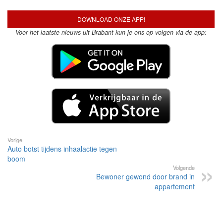
DOWNLOAD ONZE APP!
Voor het laatste nieuws uit Brabant kun je ons op volgen via de app:
Vorige
Auto botst tijdens inhaalactie tegen
boom
Volgende
Bewoner gewond door brand in
appartement