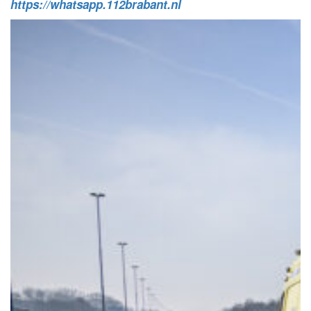
https://whatsapp.112brabant.nl