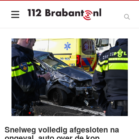
Snelweg volledig afgesloten na
ongeval, auto over de kop