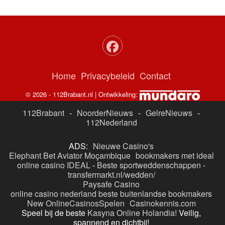
Home
Privacybeleid
Contact
© 2026 - 112Brabant.nl | Ontwikkeling:
112Brabant
-
NoorderNieuws
-
GelreNieuws
-
112Nederland
ADS:
Nieuwe Casino's
Elephant Bet Aviator Moçambique
bookmakers met ideal
online casino IDEAL
-
Beste sportweddenschappen -
transfermarkt.nl/wedden/
Paysafe Casino
online casino nederland
beste buitenlandse bookmakers
New OnlineCasinosSpelen
Casinokennis.com
Speel bij de beste
Kasyna Online Holandia!
Veilig,
spannend en dichtbij!