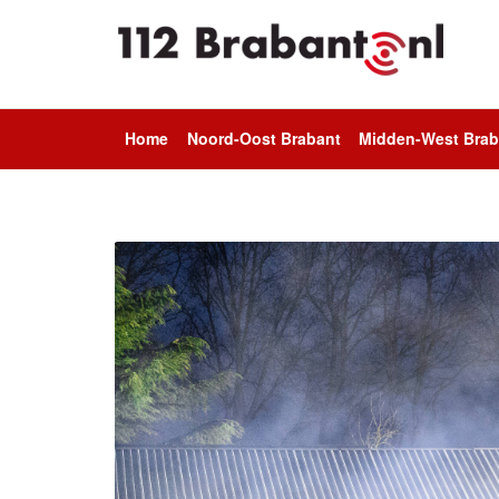
Home
Noord-Oost Brabant
Midden-West Brab