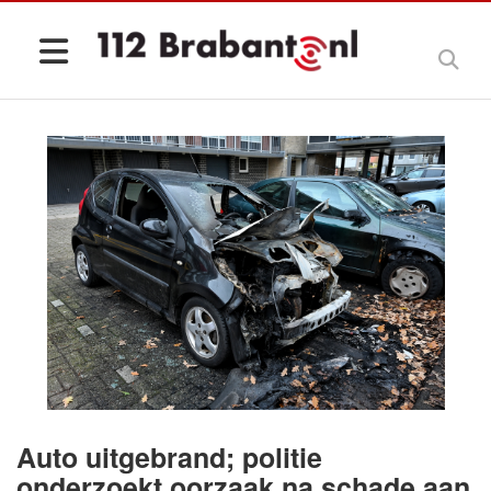
Auto uitgebrand; politie
onderzoekt oorzaak na schade aan