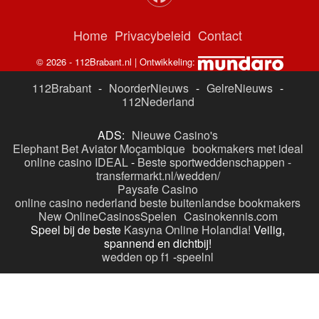
Home
Privacybeleid
Contact
© 2026 - 112Brabant.nl | Ontwikkeling:
112Brabant
-
NoorderNieuws
-
GelreNieuws
-
112Nederland
ADS:
Nieuwe Casino's
Elephant Bet Aviator Moçambique
bookmakers met ideal
online casino IDEAL
-
Beste sportweddenschappen -
transfermarkt.nl/wedden/
Paysafe Casino
online casino nederland
beste buitenlandse bookmakers
New OnlineCasinosSpelen
Casinokennis.com
Speel bij de beste
Kasyna Online Holandia!
Veilig,
spannend en dichtbij!
wedden op f1
-
speelnl