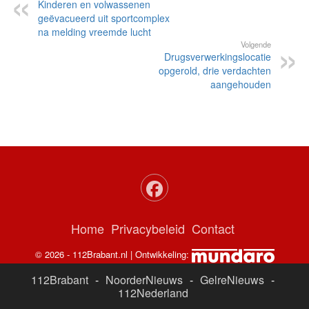
Kinderen en volwassenen
geëvacueerd uit sportcomplex
na melding vreemde lucht
Volgende
Drugsverwerkingslocatie
opgerold, drie verdachten
aangehouden
Home
Privacybeleid
Contact
© 2026 - 112Brabant.nl | Ontwikkeling:
112Brabant
-
NoorderNieuws
-
GelreNieuws
-
112Nederland