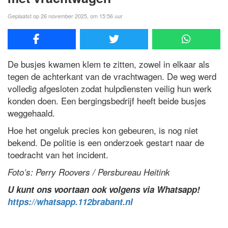
Geplaatst op 26 november 2025, om 15:56 uur
De busjes kwamen klem te zitten, zowel in elkaar als
ZUNDERT
– Woensdagmiddag zijn twee werkbusjes in botsi
tegen de achterkant van de vrachtwagen. De weg werd
volledig afgesloten zodat hulpdiensten veilig hun werk
konden doen. Een bergingsbedrijf heeft beide busjes
weggehaald.
Hoe het ongeluk precies kon gebeuren, is nog niet
bekend. De politie is een onderzoek gestart naar de
toedracht van het incident.
Foto’s: Perry Roovers / Persbureau Heitink
U kunt ons voortaan ook volgens via Whatsapp!
https://whatsapp.112brabant.nl