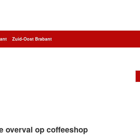
ant
Zuid-Oost Brabant
e overval op coffeeshop