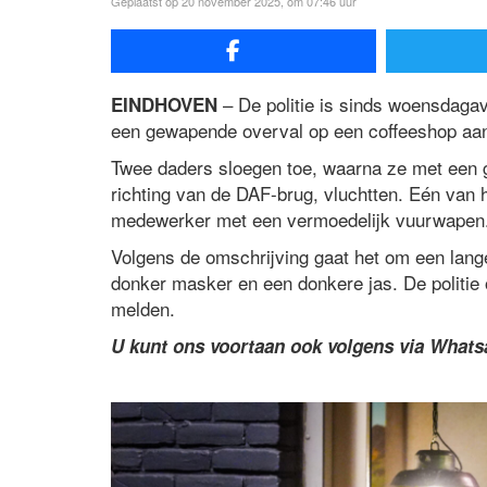
Geplaatst op 20 november 2025, om 07:46 uur
– De politie is sinds woensdaga
EINDHOVEN
een gewapende overval op een coffeeshop aa
Twee daders sloegen toe, waarna ze met een ge
richting van de DAF-brug, vluchtten. Eén van 
medewerker met een vermoedelijk vuurwapen
Volgens de omschrijving gaat het om een lang
donker masker en een donkere jas. De politie 
melden.
U kunt ons voortaan ook volgens via What