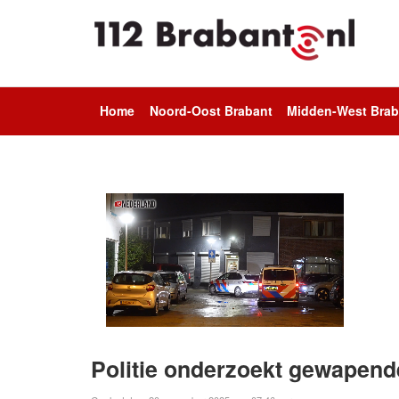
Home
Noord-Oost Brabant
Midden-West Brab
Politie onderzoekt gewapend