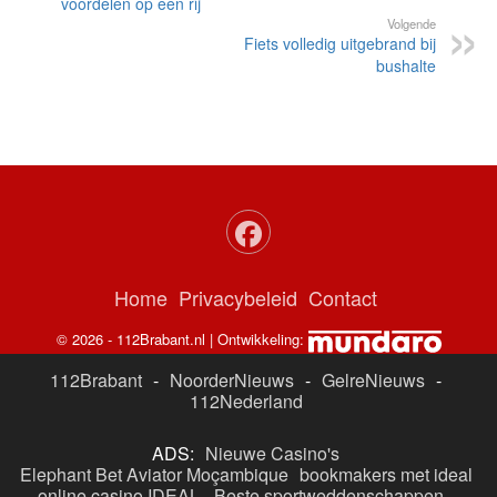
voordelen op een rij
Volgende
Fiets volledig uitgebrand bij
bushalte
Home
Privacybeleid
Contact
© 2026 - 112Brabant.nl | Ontwikkeling:
112Brabant
-
NoorderNieuws
-
GelreNieuws
-
112Nederland
ADS:
Nieuwe Casino's
Elephant Bet Aviator Moçambique
bookmakers met ideal
online casino IDEAL
-
Beste sportweddenschappen -