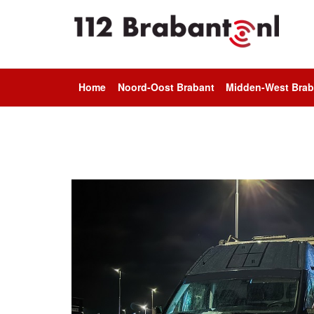
Home
Noord-Oost Brabant
Midden-West Brab