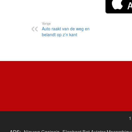
Vorige
Auto raakt van de weg en
belandt op z’n kant
1
ADS:
Nieuwe Casino's
Elephant Bet Aviator Moçambiqu