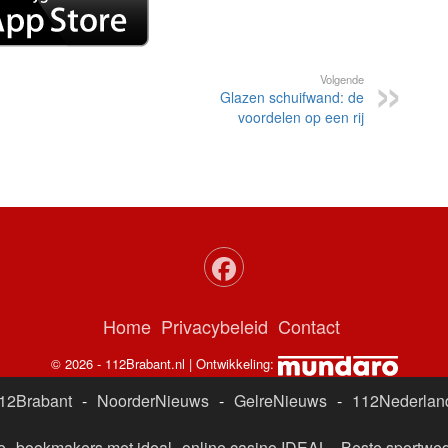
Volgende
Glazen schuifwand: de
voordelen op een rij
Home
Privacybeleid
Contact
© 2026 - 112Brabant.nl | Ontwikkeling:
12Brabant
-
NoorderNieuws
-
GelreNieuws
-
112Nederlan
e
bookmakers met ideal
online casino IDEAL
-
Beste sportwed