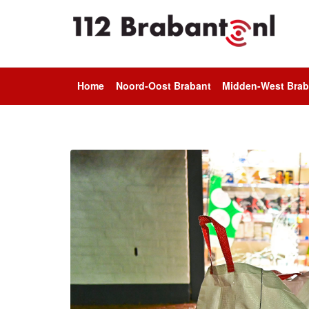
Home
Noord-Oost Brabant
Midden-West Brab