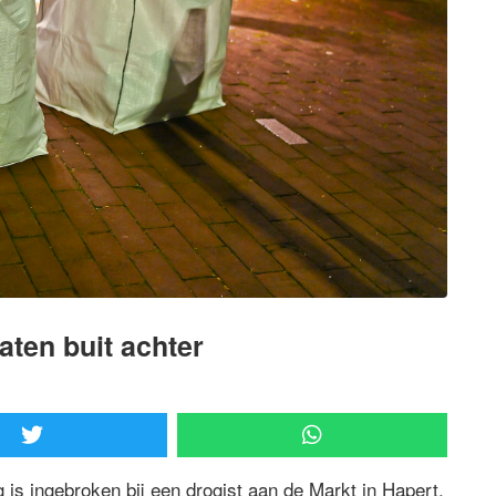
aten buit achter
 is ingebroken bij een drogist aan de Markt in Hapert.