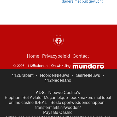
daders met buit gevlucht
Home
Privacybeleid
Contact
© 2026 - 112Brabant.nl | Ontwikkeling:
112Brabant
-
NoorderNieuws
-
GelreNieuws
-
112Nederland
ADS:
Nieuwe Casino's
Elephant Bet Aviator Moçambique
bookmakers met ideal
online casino IDEAL
-
Beste sportweddenschappen -
transfermarkt.nl/wedden/
Paysafe Casino