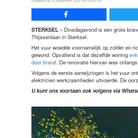
Geplaatst op 24 september 2025, om 08:00 uur
– Dinsdagavond is een grote bran
STERKSEL
Thijssenlaan in Sterksel.
Het vuur woedde voornamelijk op zolder en ri
gewond. Opvallend is dat dezelfde woning
enk
door brand.
De renovatie hiervan was onlangs 
Volgens de eerste aanwijzingen is het vuur o
elektricien werkzaamheden uitvoerde. De oor
U kunt ons voortaan ook volgens via What