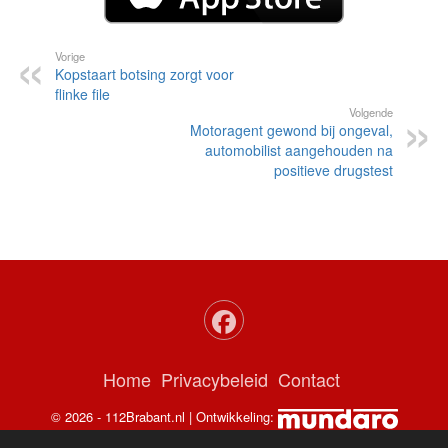
Vorige
Kopstaart botsing zorgt voor
flinke file
Volgende
Motoragent gewond bij ongeval,
automobilist aangehouden na
positieve drugstest
Home
Privacybeleid
Contact
© 2026 - 112Brabant.nl | Ontwikkeling: