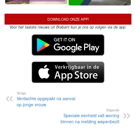
DOWNLOAD ONZE APP!
Voor het laatste nieuws uit Brabant kun je ons op volgen via de app:
Vorige
Verdachte opgepakt na aanval
op jonge vrouw
Volgende
Speciale eenheid valt woning
binnen na melding wapenbezit