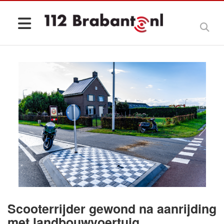
Scooterrijder gewond na aanrijding
met landbouwvoertuig