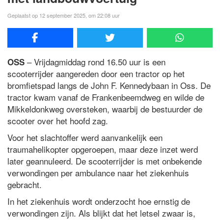
Geplaatst op 12 september 2025, om 22:08 uur
– Vrijdagmiddag rond 16.50 uur is een
OSS
scooterrijder aangereden door een tractor op het
bromfietspad langs de John F. Kennedybaan in Oss. De
tractor kwam vanaf de Frankenbeemdweg en wilde de
Mikkeldonkweg oversteken, waarbij de bestuurder de
scooter over het hoofd zag.
Voor het slachtoffer werd aanvankelijk een
traumahelikopter opgeroepen, maar deze inzet werd
later geannuleerd. De scooterrijder is met onbekende
verwondingen per ambulance naar het ziekenhuis
gebracht.
In het ziekenhuis wordt onderzocht hoe ernstig de
verwondingen zijn. Als blijkt dat het letsel zwaar is,