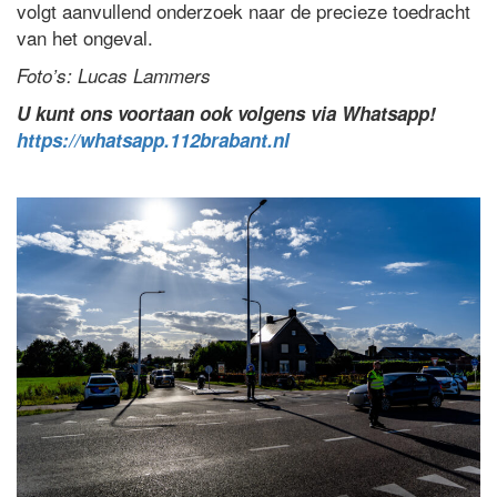
volgt aanvullend onderzoek naar de precieze toedracht
van het ongeval.
Foto’s: Lucas Lammers
U kunt ons voortaan ook volgens via Whatsapp!
https://whatsapp.112brabant.nl