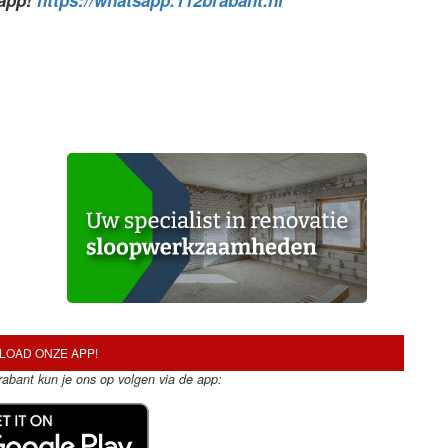
sapp!
https://whatsapp.112brabant.nl
OAD ONZE APP!
Brabant kun je ons op volgen via de app: