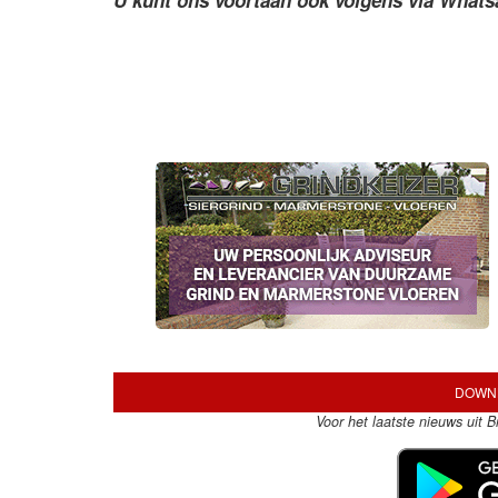
U kunt ons voortaan ook volgens via What
DOWNL
Voor het laatste nieuws uit 