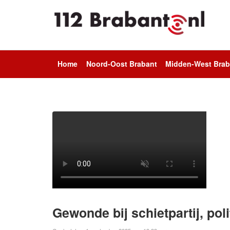
Home
Noord-Oost Brabant
Midden-West Brab
Gewonde bij schietpartij, poli