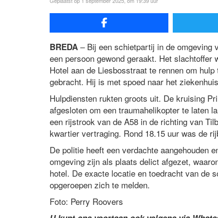
Geplaatst op 1 september 2025, om 19:39 uur
– Bij een schietpartij in de omgeving
BREDA
een persoon gewond geraakt. Het slachtoffer w
Hotel aan de Liesbosstraat te rennen om hulp
gebracht. Hij is met spoed naar het ziekenhui
Hulpdiensten rukten groots uit. De kruising Pr
afgesloten om een traumahelikopter te laten la
een rijstrook van de A58 in de richting van Tilb
kwartier vertraging. Rond 18.15 uur was de rij
De politie heeft een verdachte aangehouden en
omgeving zijn als plaats delict afgezet, waar
hotel. De exacte locatie en toedracht van de 
opgeroepen zich te melden.
Foto: Perry Roovers