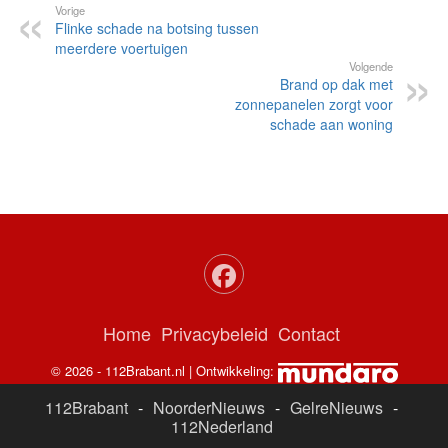
schade aan woning
Home
Privacybeleid
Contact
© 2026 - 112Brabant.nl | Ontwikkeling:
112Brabant
-
NoorderNieuws
-
GelreNieuws
-
112Nederland
ADS:
Nieuwe Casino's
Spinstar NL
bookmakers met ideal
online casino IDEAL
-
Beste sportweddenschappen -
transfermarkt.nl/wedden/
Paysafe Casino