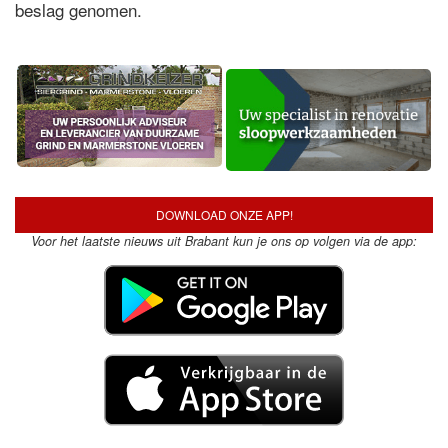
beslag genomen.
DOWNLOAD ONZE APP!
Voor het laatste nieuws uit Brabant kun je ons op volgen via de app:
Vorige
Flinke schade na botsing tussen
meerdere voertuigen
Volgende
Brand op dak met
zonnepanelen zorgt voor