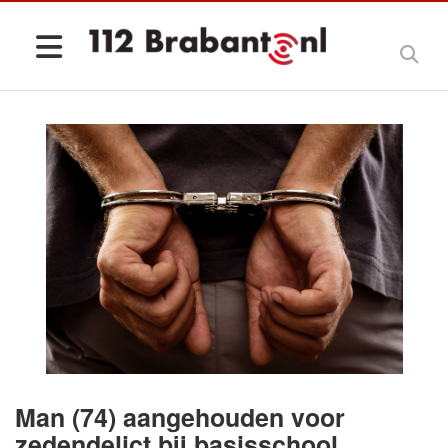
Man (74) aangehouden voor
zedendelict bij basisschool