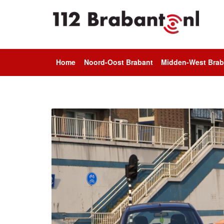
Home
Noord-Oost Brabant
Midden-West Brab