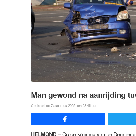
Man gewond na aanrijding tu
Geplaatst op 7 augustus 2025, om 08:45 uur
– Op de kruising van de Deurnese
HELMOND