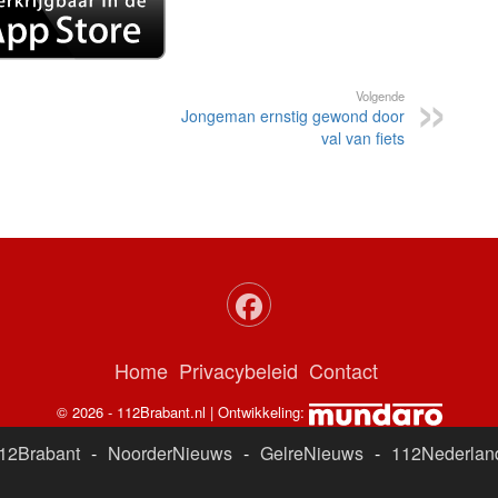
Volgende
Jongeman ernstig gewond door
val van fiets
Home
Privacybeleid
Contact
© 2026 - 112Brabant.nl | Ontwikkeling:
12Brabant
-
NoorderNieuws
-
GelreNieuws
-
112Nederlan