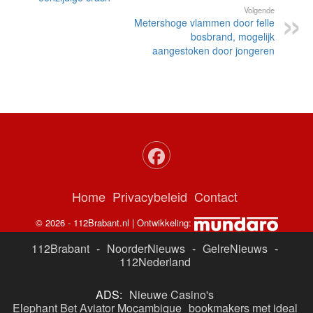
Volgende
Metershoge vlammen door felle
bosbrand, mogelijk
aangestoken door jongeren
Home
Privacybeleid
Contact
© 2026 - 112Brabant.nl | Ontwikkeling:
112Brabant
-
NoorderNieuws
-
GelreNieuws
-
112Nederland
ADS:
Nieuwe Casino's
Elephant Bet Aviator Moçambique
bookmakers met ideal