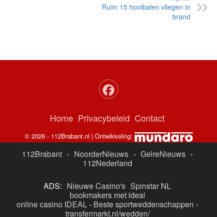
Ruim 15 hooibalen vliegen in
brand
Home
Privacybeleid
Contact
© 2026 - 112Brabant.nl | Ontwikkeling:
112Brabant
-
NoorderNieuws
-
GelreNieuws
-
112Nederland
ADS:
Nieuwe Casino's
Spinstar NL
bookmakers met ideal
online casino IDEAL
-
Beste sportweddenschappen -
transfermarkt.nl/wedden/