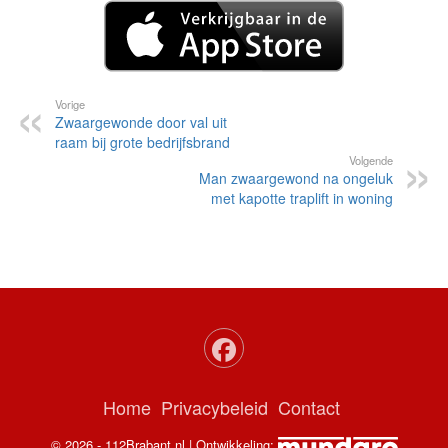
Vorige
Zwaargewonde door val uit
raam bij grote bedrijfsbrand
Volgende
Man zwaargewond na ongeluk
met kapotte traplift in woning
Home
Privacybeleid
Contact
© 2026 - 112Brabant.nl | Ontwikkeling: