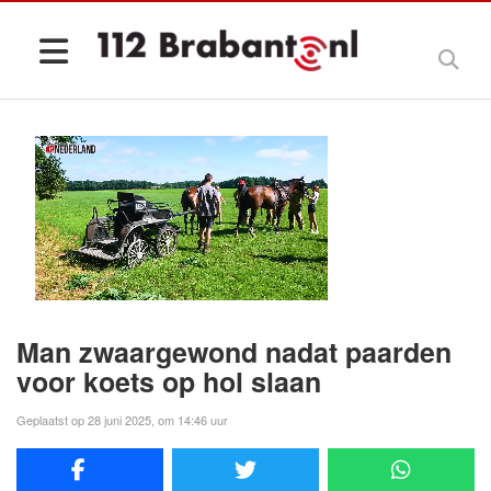
Man zwaargewond nadat paarden
voor koets op hol slaan
Geplaatst op 28 juni 2025, om 14:46 uur