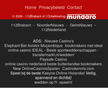
Home
Privacybeleid
Contact
© 2026 - 112Brabant.nl | Ontwikkeling:
112Brabant
-
NoorderNieuws
-
GelreNieuws
-
112Nederland
ADS:
Nieuwe Casino's
Elephant Bet Aviator Moçambique
bookmakers met ideal
online casino IDEAL
-
Beste sportweddenschappen -
transfermarkt.nl/wedden/
Paysafe Casino
online casino nederland
beste buitenlandse bookmakers
New OnlineCasinosSpelen
Casinokennis.com
Speel bij de beste
Kasyna Online Holandia!
Veilig,
spannend en dichtbij!
wedden op f1
-
speelnl