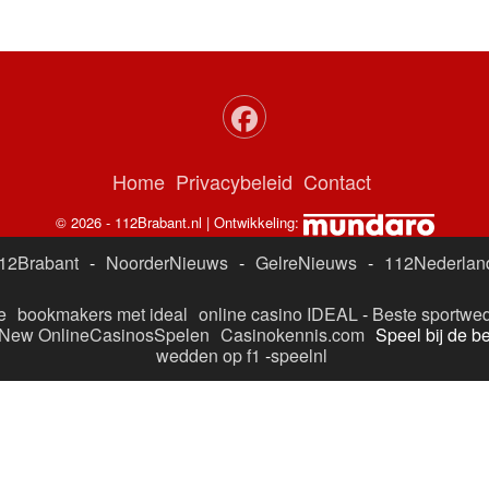
Home
Privacybeleid
Contact
© 2026 - 112Brabant.nl | Ontwikkeling:
12Brabant
-
NoorderNieuws
-
GelreNieuws
-
112Nederlan
e
bookmakers met ideal
online casino IDEAL
-
Beste sportwed
New OnlineCasinosSpelen
Casinokennis.com
Speel bij de b
wedden op f1
-
speelnl