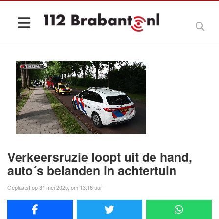
Verkeersruzie loopt uit de hand,
auto´s belanden in achtertuin
Geplaatst op 31 mei 2025, om 13:16 uur